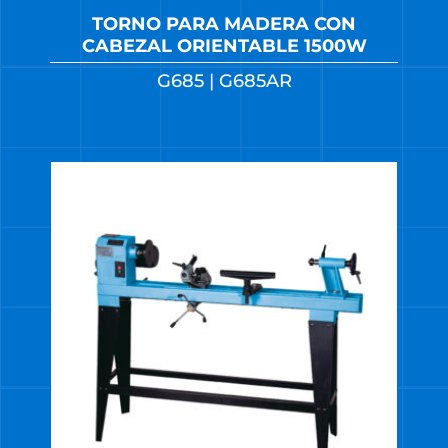
TORNO PARA MADERA CON
CABEZAL ORIENTABLE 1500W
G685 | G685AR