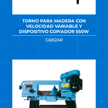
TORNO PARA MADERA CON
VELOCIDAD VARIABLE Y
DISPOSITIVO COPIADOR 550W
G682AR