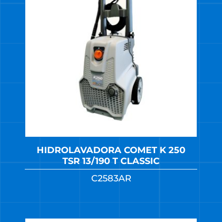
HIDROLAVADORA COMET K 250
TSR 13/190 T CLASSIC
C2583AR