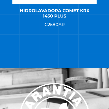
HIDROLAVADORA COMET KRX
1450 PLUS
C2580AR