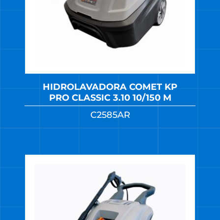
HIDROLAVADORA COMET KP
PRO CLASSIC 3.10 10/150 M
C2585AR