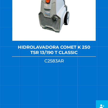
HIDROLAVADORA COMET K 250
TSR 13/190 T CLASSIC
C2583AR