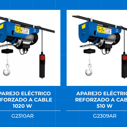
PAREJO ELÉCTRICO
APAREJO ELÉCTRI
FORZADO A CABLE
REFORZADO A CA
1020 W
510 W
G2310AR
G2309AR