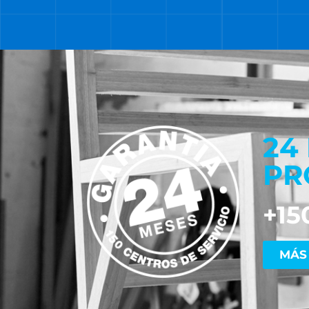
24
PR
+15
MÁS