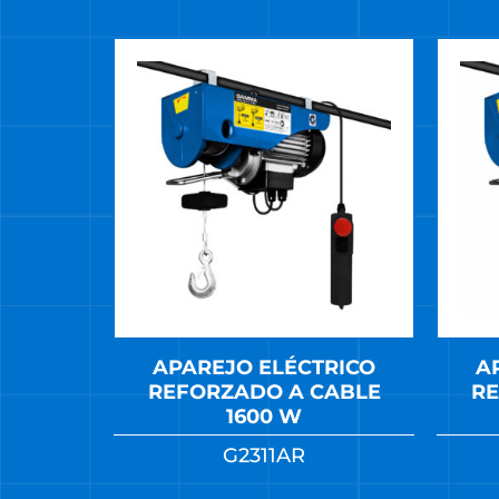
APAREJO ELÉCTRICO
A
REFORZADO A CABLE
RE
1600 W
G2311AR