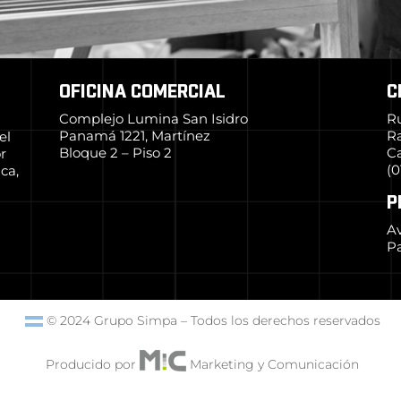
OFICINA COMERCIAL
C
Complejo Lumina San Isidro
R
Panamá 1221, Martínez
R
el
Bloque 2 – Piso 2
Ca
r
(0
ca,
P
Av
Pa
© 2024 Grupo Simpa
–
Todos los derechos reservados
Producido por
Marketing y Comunicación