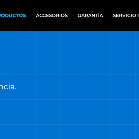
RODUCTOS
ACCESORIOS
GARANTÍA
SERVICIO 
IPOS PARA PINTAR A
HERRAMIENTAS DE PIE
PLETE
HERRAMIENTAS ELÉCTRICAS
CALERAS
PORTÁTILES
UPOS ELECTRÓGENOS
HERRAMIENTAS MANUALES
ncia.
RRAMIENTAS A BATERÍA
HERRAMIENTAS DE MECÁNI
RRAMIENTAS A BATERÍA
HERRAMIENTAS NEUMÁTICA
TI ENERGY
HIDROLAVADORAS
RRAMIENTAS DE BANCO
HIDROLAVADORAS COMET
RRAMIENTAS DE JARDÍN