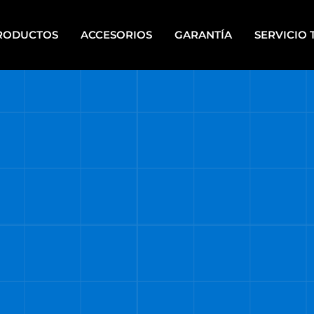
RODUCTOS
ACCESORIOS
GARANTÍA
SERVICIO 
IPOS PARA PINTAR A
HERRAMIENTAS DE PIE
PLETE
HERRAMIENTAS ELÉCTRICAS
CALERAS
PORTÁTILES
UPOS ELECTRÓGENOS
HERRAMIENTAS MANUALES
RRAMIENTAS A BATERÍA
HERRAMIENTAS DE MECÁNI
RRAMIENTAS A BATERÍA
HERRAMIENTAS NEUMÁTICA
TI ENERGY
HIDROLAVADORAS
RRAMIENTAS DE BANCO
HIDROLAVADORAS COMET
RRAMIENTAS DE JARDÍN