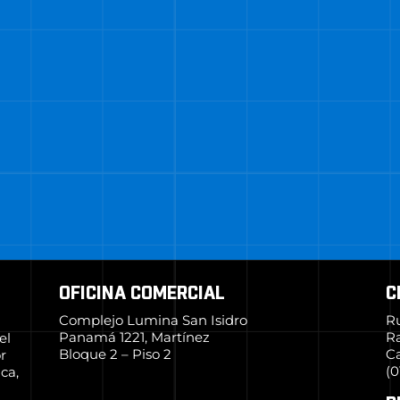
OFICINA COMERCIAL
C
Complejo Lumina San Isidro
R
Panamá 1221, Martínez
R
el
Bloque 2 – Piso 2
Ca
r
(0
ca,