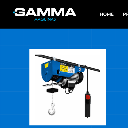
HOME
P
APAREJOS
EQU
SO
ARRANCADORES DE BATERÍAS Y
CARGADORES
ES
ASPIRADORAS
GR
CALEFACTORES
HE
CARROS MULTIUSO
HE
MUL
COMPRESORES
HE
ELECTROBOMBAS DE AGUA
HE