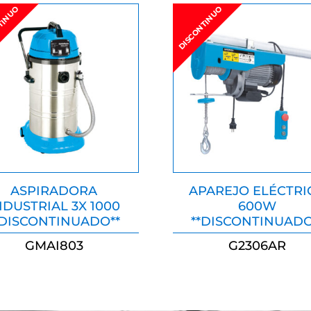
TINUO
DISCONTINUO
ASPIRADORA
APAREJO ELÉCTRI
NDUSTRIAL 3X 1000
600W
*DISCONTINUADO**
**DISCONTINUADO
GMAI803
G2306AR