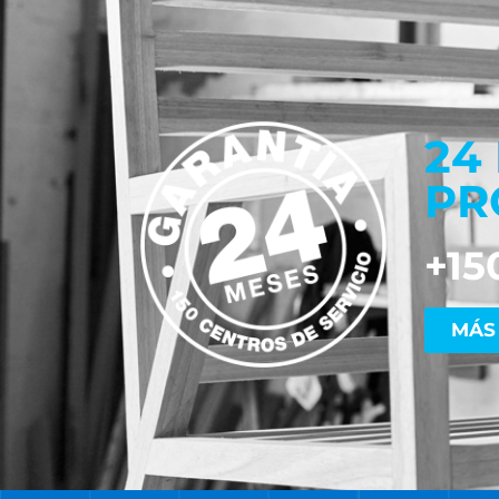
24
PR
+15
MÁS