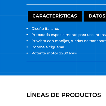
CARACTERÍSTICAS
DATOS
Diseño italiano.
Preparada especialmente para uso intensi
Provista con manijas, ruedas de transpor
Bomba a cigüeñal.
Potente motor 2200 RPM.
LÍNEAS DE PRODUCTOS