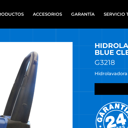
RODUCTOS
ACCESORIOS
GARANTÍA
SERVICIO 
HIDROL
IPOS PARA PINTAR A
HERRAMIENTAS DE PIE
PLETE
BLUE CL
HERRAMIENTAS ELÉCTRICAS
CALERAS
PORTÁTILES
G3218
UPOS ELECTRÓGENOS
HERRAMIENTAS MANUALES
Hidrolavadora 
RRAMIENTAS A BATERÍA
HERRAMIENTAS DE MECÁNI
RRAMIENTAS A BATERÍA
HERRAMIENTAS NEUMÁTICA
TI ENERGY
HIDROLAVADORAS
RRAMIENTAS DE BANCO
HIDROLAVADORAS COMET
RRAMIENTAS DE JARDÍN