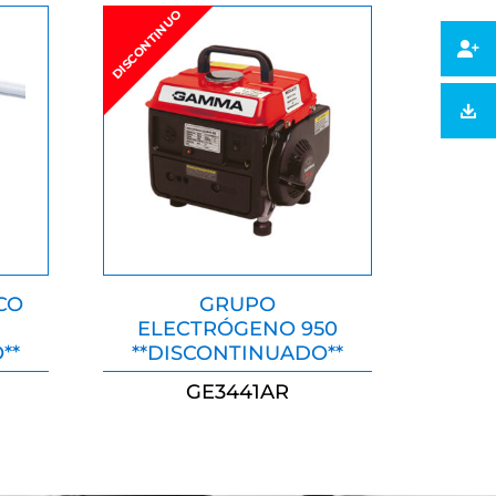
DISCONTINUO
CO
GRUPO
ELECTRÓGENO 950
**
**DISCONTINUADO**
GE3441AR