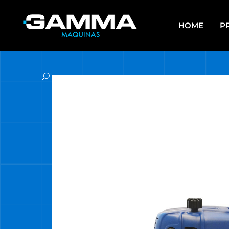
HOME
P
APAREJOS
EQU
SO
ARRANCADORES DE BATERÍAS Y
CARGADORES
ES
ASPIRADORAS
GR
CALEFACTORES
HE
CARROS MULTIUSO
HE
MUL
COMPRESORES
HE
ELECTROBOMBAS DE AGUA
HE