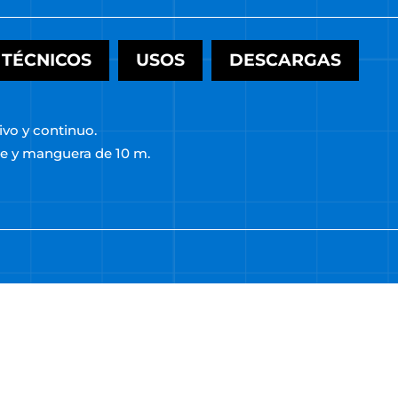
 TÉCNICOS
USOS
DESCARGAS
vo y continuo.
te y manguera de 10 m.