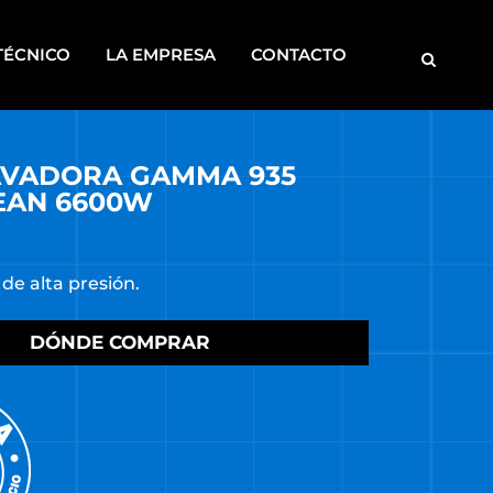
TÉCNICO
LA EMPRESA
CONTACTO
AVADORA GAMMA 935
MOTOBOMBAS
EAN 6600W
ROSCADORAS
SOLDADORAS
de alta presión.
DISCONTINUOS
CA
DÓNDE COMPRAR
S