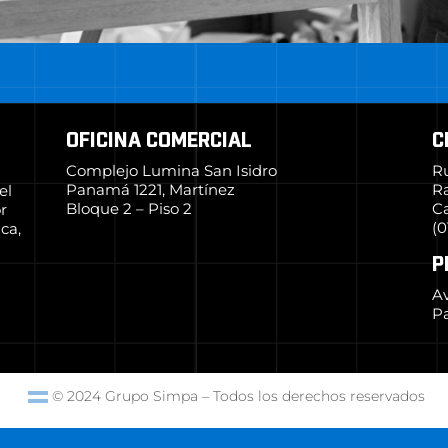
OFICINA COMERCIAL
C
Complejo Lumina San Isidro
R
Panamá 1221, Martínez
R
el
Bloque 2 – Piso 2
Ca
r
(0
ca,
P
Av
Pa
© 2024 Grupo Simpa
–
Todos los derechos reservados
Producido por
Marketing y Comunicación