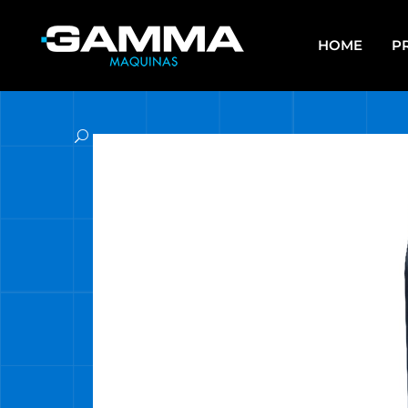
HOME
P
APAREJOS
EQU
SO
ARRANCADORES DE BATERÍAS Y
CARGADORES
ES
ASPIRADORAS
GR
CALEFACTORES
HE
CARROS MULTIUSO
HE
MUL
COMPRESORES
HE
ELECTROBOMBAS DE AGUA
HE