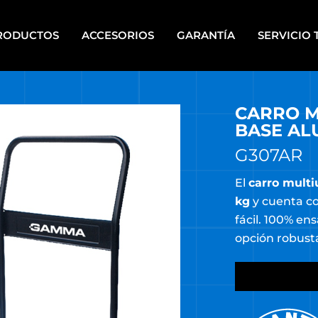
RODUCTOS
ACCESORIOS
GARANTÍA
SERVICIO 
CARRO M
IPOS PARA PINTAR A
HERRAMIENTAS DE PIE
PLETE
BASE AL
HERRAMIENTAS ELÉCTRICAS
CALERAS
PORTÁTILES
G307AR
UPOS ELECTRÓGENOS
HERRAMIENTAS MANUALES
El
carro mult
kg
y cuenta c
RRAMIENTAS A BATERÍA
HERRAMIENTAS DE MECÁNI
fácil. 100% en
RRAMIENTAS A BATERÍA
HERRAMIENTAS NEUMÁTICA
opción robusta
TI ENERGY
HIDROLAVADORAS
RRAMIENTAS DE BANCO
HIDROLAVADORAS COMET
RRAMIENTAS DE JARDÍN