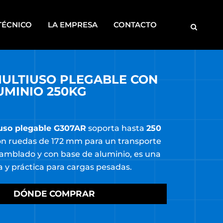
TÉCNICO
LA EMPRESA
CONTACTO
ULTIUSO PLEGABLE CON
MOTOBOMBAS
UMINIO 250KG
ROSCADORAS
SOLDADORAS
iuso plegable G307AR
soporta hasta
250
DISCONTINUOS
on ruedas de 172 mm para un transporte
CA
samblado y con base de aluminio, es una
S
 y práctica para cargas pesadas.
DÓNDE COMPRAR