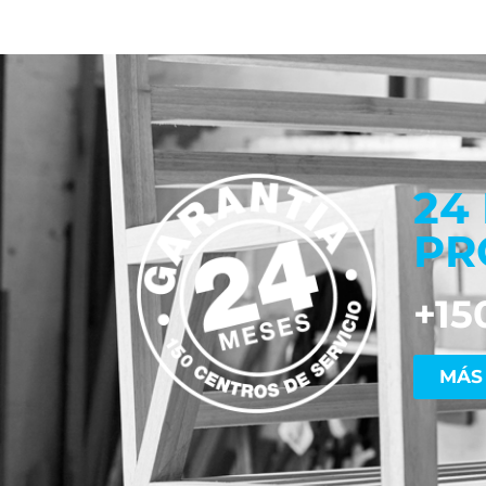
24
PR
+15
MÁS