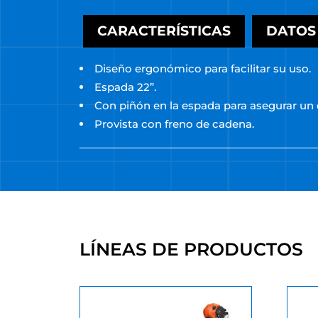
CARACTERÍSTICAS
DATOS
Diseño ergonómico para facilitar su uso.
Espada 22”.
Con piñón en la espada para asegurar un
Provista con freno de cadena.
LÍNEAS DE PRODUCTOS