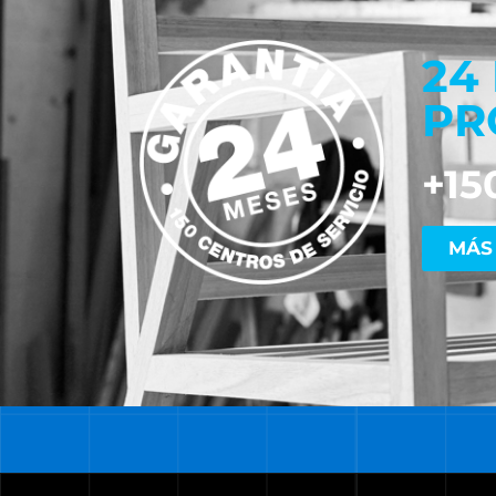
24
PR
+15
MÁS