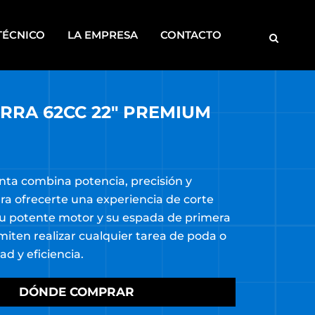
TÉCNICO
LA EMPRESA
CONTACTO
RRA 62CC 22″ PREMIUM
MOTOBOMBAS
ROSCADORAS
SOLDADORAS
nta combina potencia, precisión y
DISCONTINUOS
ra ofrecerte una experiencia de corte
CA
Su potente motor y su espada de primera
S
miten realizar cualquier tarea de poda o
dad y eficiencia.
DÓNDE COMPRAR