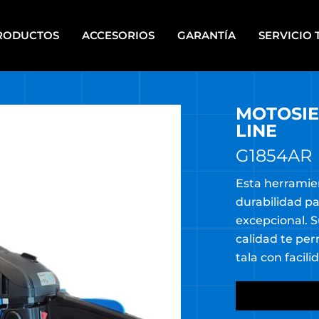
RODUCTOS
ACCESORIOS
GARANTÍA
SERVICIO 
MOTOSIE
IPOS PARA PINTAR A
HERRAMIENTAS DE PIE
PLETE
LINE
HERRAMIENTAS ELÉCTRICAS
CALERAS
PORTÁTILES
G1854AR
UPOS ELECTRÓGENOS
HERRAMIENTAS MANUALES
Esta herramie
durabilidad pa
RRAMIENTAS A BATERÍA
HERRAMIENTAS DE MECÁNI
excepcional. 
RRAMIENTAS A BATERÍA
HERRAMIENTAS NEUMÁTICA
calidad te per
TI ENERGY
HIDROLAVADORAS
tala con facili
RRAMIENTAS DE BANCO
HIDROLAVADORAS COMET
RRAMIENTAS DE JARDÍN