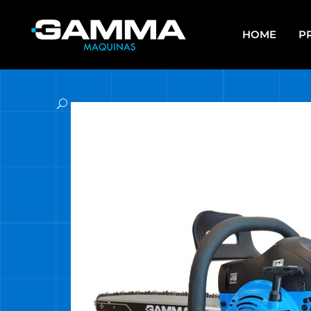
HOME
P
APAREJOS
EQU
SO
ARRANCADORES DE BATERÍAS Y
CARGADORES
ES
ASPIRADORAS
GR
CALEFACTORES
HE
CARROS MULTIUSO
HE
MUL
COMPRESORES
HE
ELECTROBOMBAS DE AGUA
HE