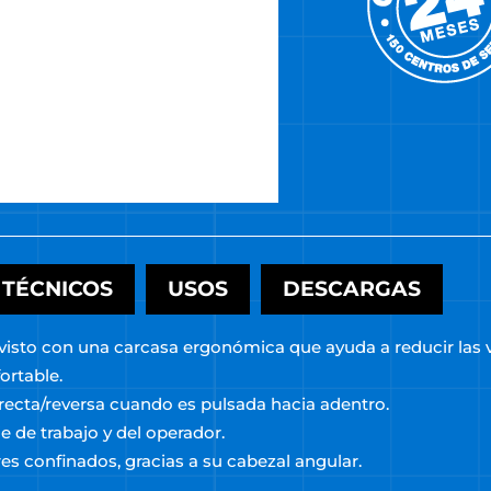
 TÉCNICOS
USOS
DESCARGAS
visto con una carcasa ergonómica que ayuda a reducir las 
ortable.
recta/reversa cuando es pulsada hacia adentro.
cie de trabajo y del operador.
es confinados, gracias a su cabezal angular.