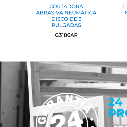
CORTADORA
L
ABRASIVA NEUMÁTICA
DISCO DE 3
PULGADAS
G3186AR
24
PR