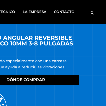
TÉCNICO
LA EMPRESA
CONTACTO
 ANGULAR REVERSIBLE
MOTOBOMBAS
CO 10MM 3-8 PULGADAS
ROSCADORAS
SOLDADORAS
do especialmente con una carcasa
DISCONTINUOS
e ayuda a reducir las vibraciones.
CA
S
DÓNDE COMPRAR