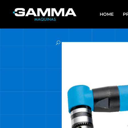
HOME
P
APAREJOS
EQU
SO
ARRANCADORES DE BATERÍAS Y
CARGADORES
ES
ASPIRADORAS
GR
CALEFACTORES
HE
CARROS MULTIUSO
HE
MUL
COMPRESORES
HE
ELECTROBOMBAS DE AGUA
HE