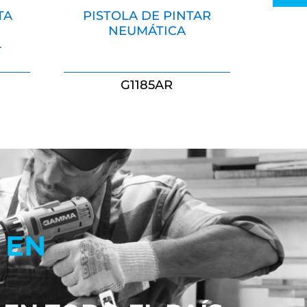
TA
PISTOLA DE PINTAR
N
NEUMÁTICA
4
G1185AR
 EN