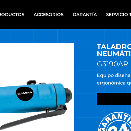
RODUCTOS
ACCESORIOS
GARANTÍA
SERVICIO 
TALADRO
IPOS PARA PINTAR A
HERRAMIENTAS DE PIE
PLETE
NEUMÁTI
HERRAMIENTAS ELÉCTRICAS
CALERAS
PORTÁTILES
G3190AR
UPOS ELECTRÓGENOS
HERRAMIENTAS MANUALES
Equipo diseña
ergonómica qu
RRAMIENTAS A BATERÍA
HERRAMIENTAS DE MECÁNI
RRAMIENTAS A BATERÍA
HERRAMIENTAS NEUMÁTICA
TI ENERGY
HIDROLAVADORAS
RRAMIENTAS DE BANCO
HIDROLAVADORAS COMET
RRAMIENTAS DE JARDÍN