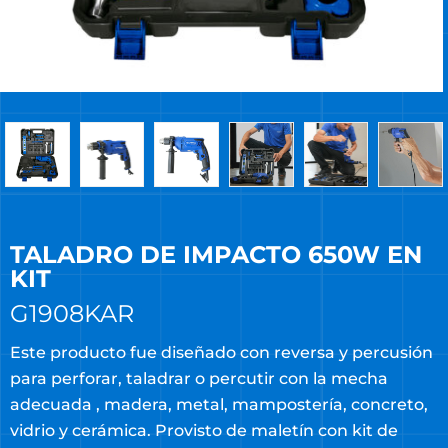
TALADRO DE IMPACTO 650W EN
KIT
G1908KAR
Este producto fue diseñado con reversa y percusión
para perforar, taladrar o percutir con la mecha
adecuada , madera, metal, mampostería, concreto,
vidrio y cerámica. Provisto de maletín con kit de