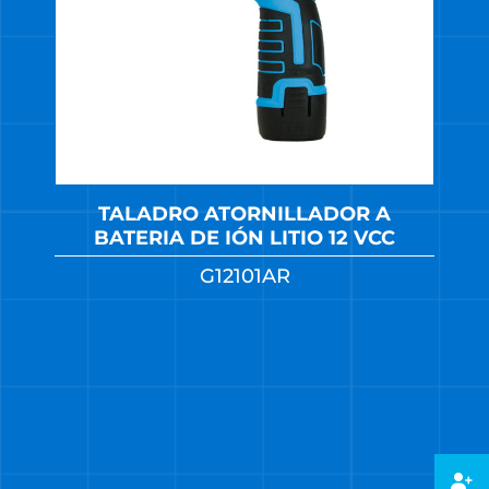
TALADRO ATORNILLADOR A
BATERIA DE IÓN LITIO 12 VCC
G12101AR