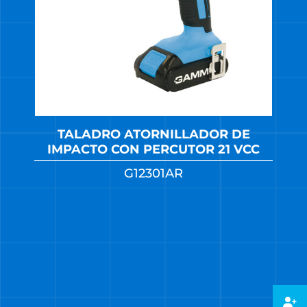
TALADRO ATORNILLADOR DE
IMPACTO CON PERCUTOR 21 VCC
G12301AR