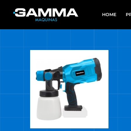
HOME
P
APAREJOS
EQU
SO
ARRANCADORES DE BATERÍAS Y
CARGADORES
ES
ASPIRADORAS
GR
CALEFACTORES
HE
CARROS MULTIUSO
HE
MUL
COMPRESORES
HE
ELECTROBOMBAS DE AGUA
HE