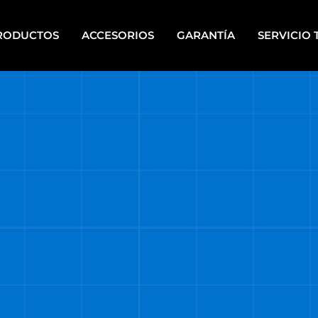
RODUCTOS
ACCESORIOS
GARANTÍA
SERVICIO 
IPOS PARA PINTAR A
HERRAMIENTAS DE PIE
PLETE
HERRAMIENTAS ELÉCTRICAS
CALERAS
PORTÁTILES
UPOS ELECTRÓGENOS
HERRAMIENTAS MANUALES
RRAMIENTAS A BATERÍA
HERRAMIENTAS DE MECÁNI
RRAMIENTAS A BATERÍA
HERRAMIENTAS NEUMÁTICA
TI ENERGY
HIDROLAVADORAS
RRAMIENTAS DE BANCO
HIDROLAVADORAS COMET
RRAMIENTAS DE JARDÍN