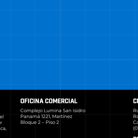
OFICINA COMERCIAL
C
Complejo Lumina San Isidro
R
Panamá 1221, Martínez
R
el
Bloque 2 – Piso 2
Ca
r
(0
ca,