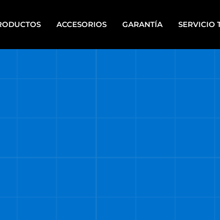
RODUCTOS
ACCESORIOS
GARANTÍA
SERVICIO 
IPOS PARA PINTAR A
HERRAMIENTAS DE PIE
PLETE
HERRAMIENTAS ELÉCTRICAS
CALERAS
PORTÁTILES
UPOS ELECTRÓGENOS
HERRAMIENTAS MANUALES
RRAMIENTAS A BATERÍA
HERRAMIENTAS DE MECÁNI
RRAMIENTAS A BATERÍA
HERRAMIENTAS NEUMÁTICA
TI ENERGY
HIDROLAVADORAS
RRAMIENTAS DE BANCO
HIDROLAVADORAS COMET
RRAMIENTAS DE JARDÍN