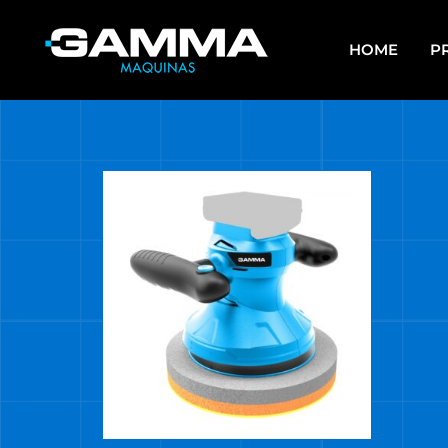
HOME
P
APAREJOS
EQU
SO
ARRANCADORES DE BATERÍAS Y
CARGADORES
ES
ASPIRADORAS
GR
CALEFACTORES
HE
CARROS MULTIUSO
HE
MUL
COMPRESORES
HE
ELECTROBOMBAS DE AGUA
HE