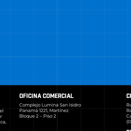
OFICINA COMERCIAL
C
Complejo Lumina San Isidro
R
Panamá 1221, Martínez
R
el
Bloque 2 – Piso 2
Ca
r
(0
ca,