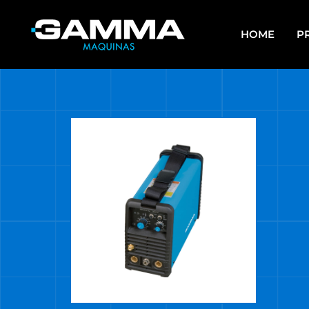
HOME
P
APAREJOS
EQU
SO
ARRANCADORES DE BATERÍAS Y
CARGADORES
ES
ASPIRADORAS
GR
CALEFACTORES
HE
CARROS MULTIUSO
HE
MUL
COMPRESORES
HE
ELECTROBOMBAS DE AGUA
HE