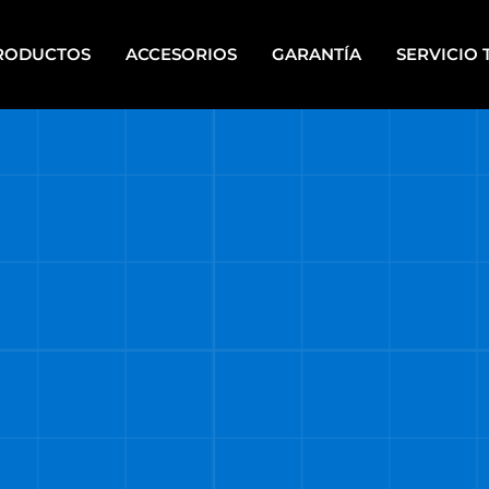
RODUCTOS
ACCESORIOS
GARANTÍA
SERVICIO 
IPOS PARA PINTAR A
HERRAMIENTAS DE PIE
PLETE
HERRAMIENTAS ELÉCTRICAS
CALERAS
PORTÁTILES
UPOS ELECTRÓGENOS
HERRAMIENTAS MANUALES
RRAMIENTAS A BATERÍA
HERRAMIENTAS DE MECÁNI
RRAMIENTAS A BATERÍA
HERRAMIENTAS NEUMÁTICA
TI ENERGY
HIDROLAVADORAS
RRAMIENTAS DE BANCO
HIDROLAVADORAS COMET
RRAMIENTAS DE JARDÍN