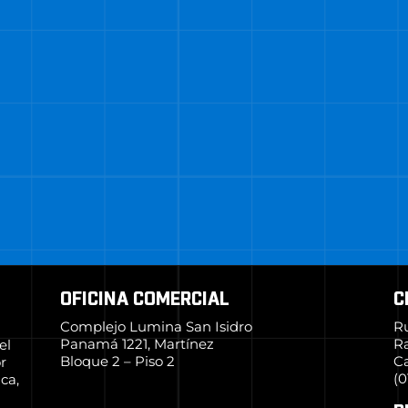
OFICINA COMERCIAL
C
Complejo Lumina San Isidro
R
Panamá 1221, Martínez
R
el
Bloque 2 – Piso 2
Ca
r
(0
ca,