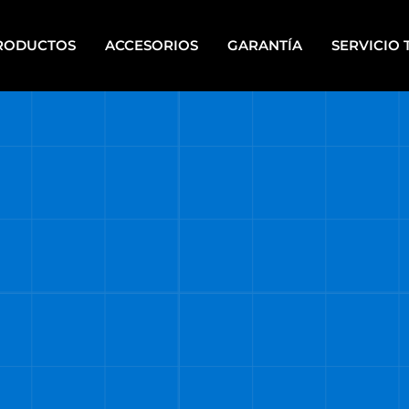
RODUCTOS
ACCESORIOS
GARANTÍA
SERVICIO 
IPOS PARA PINTAR A
HERRAMIENTAS DE PIE
PLETE
HERRAMIENTAS ELÉCTRICAS
CALERAS
PORTÁTILES
UPOS ELECTRÓGENOS
HERRAMIENTAS MANUALES
RRAMIENTAS A BATERÍA
HERRAMIENTAS DE MECÁNI
RRAMIENTAS A BATERÍA
HERRAMIENTAS NEUMÁTICA
TI ENERGY
HIDROLAVADORAS
RRAMIENTAS DE BANCO
HIDROLAVADORAS COMET
RRAMIENTAS DE JARDÍN