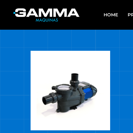
HOME
P
APAREJOS
EQU
SO
ARRANCADORES DE BATERÍAS Y
CARGADORES
ES
ASPIRADORAS
GR
CALEFACTORES
HE
CARROS MULTIUSO
HE
MUL
COMPRESORES
HE
ELECTROBOMBAS DE AGUA
HE