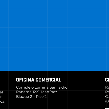
OFICINA COMERCIAL
C
Complejo Lumina San Isidro
R
Panamá 1221, Martínez
R
el
Bloque 2 – Piso 2
Ca
r
(0
ca,