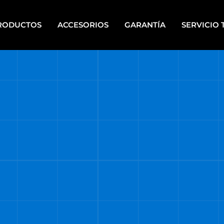
RODUCTOS
ACCESORIOS
GARANTÍA
SERVICIO 
IPOS PARA PINTAR A
HERRAMIENTAS DE PIE
PLETE
HERRAMIENTAS ELÉCTRICAS
CALERAS
PORTÁTILES
UPOS ELECTRÓGENOS
HERRAMIENTAS MANUALES
RRAMIENTAS A BATERÍA
HERRAMIENTAS DE MECÁNI
RRAMIENTAS A BATERÍA
HERRAMIENTAS NEUMÁTICA
TI ENERGY
HIDROLAVADORAS
RRAMIENTAS DE BANCO
HIDROLAVADORAS COMET
RRAMIENTAS DE JARDÍN