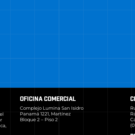
OFICINA COMERCIAL
C
Complejo Lumina San Isidro
R
Panamá 1221, Martínez
R
el
Bloque 2 – Piso 2
Ca
r
(0
ca,