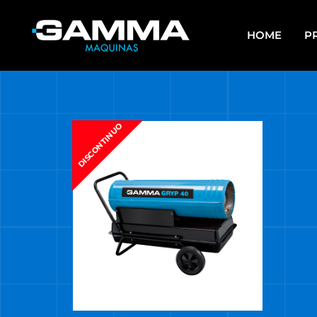
HOME
P
APAREJOS
EQU
SO
DISCONTINUO
ARRANCADORES DE BATERÍAS Y
CARGADORES
ES
ASPIRADORAS
GR
CALEFACTORES
HE
CARROS MULTIUSO
HE
MUL
COMPRESORES
HE
ELECTROBOMBAS DE AGUA
HE