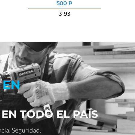
500 P
3193
 EN
 EN TODO EL PAÍS