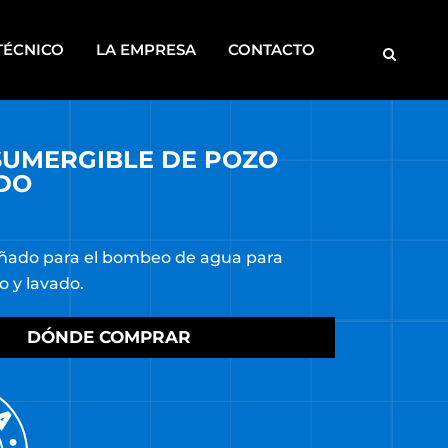
TÉCNICO
LA EMPRESA
CONTACTO
UMERGIBLE DE POZO
MOTOBOMBAS
DO
ROSCADORAS
SOLDADORAS
ñado para el bombeo de agua para
DISCONTINUOS
o y lavado.
CA
S
DÓNDE COMPRAR