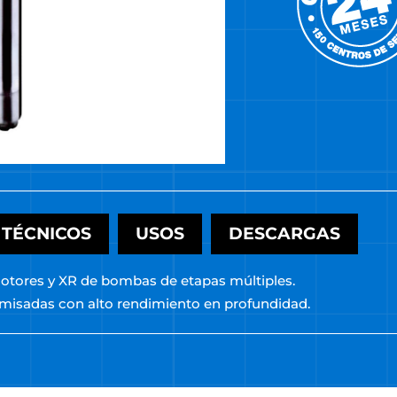
 TÉCNICOS
USOS
DESCARGAS
otores y XR de bombas de etapas múltiples.
amisadas con alto rendimiento en profundidad.