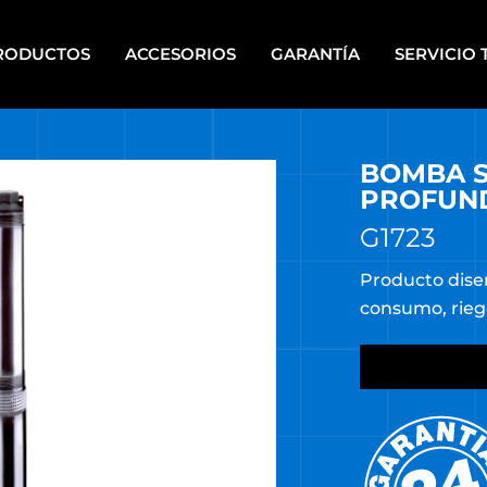
RODUCTOS
ACCESORIOS
GARANTÍA
SERVICIO 
BOMBA S
IPOS PARA PINTAR A
HERRAMIENTAS DE PIE
PLETE
PROFUN
HERRAMIENTAS ELÉCTRICAS
CALERAS
PORTÁTILES
G1723
UPOS ELECTRÓGENOS
HERRAMIENTAS MANUALES
Producto dise
consumo, rieg
RRAMIENTAS A BATERÍA
HERRAMIENTAS DE MECÁNI
RRAMIENTAS A BATERÍA
HERRAMIENTAS NEUMÁTICA
TI ENERGY
HIDROLAVADORAS
RRAMIENTAS DE BANCO
HIDROLAVADORAS COMET
RRAMIENTAS DE JARDÍN