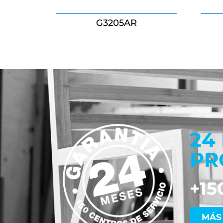
G3205AR
24
PR
+15
MÁS