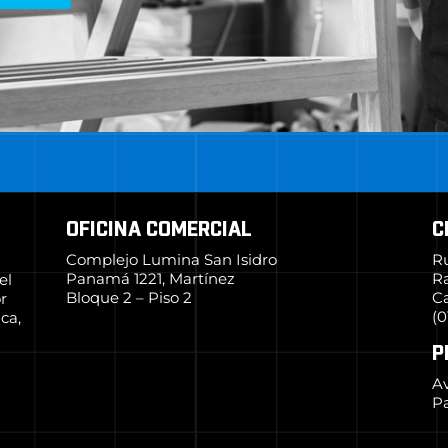
OFICINA COMERCIAL
C
Complejo Lumina San Isidro
R
Panamá 1221, Martínez
R
el
Bloque 2 – Piso 2
Ca
r
(0
ca,
P
Av
Pa