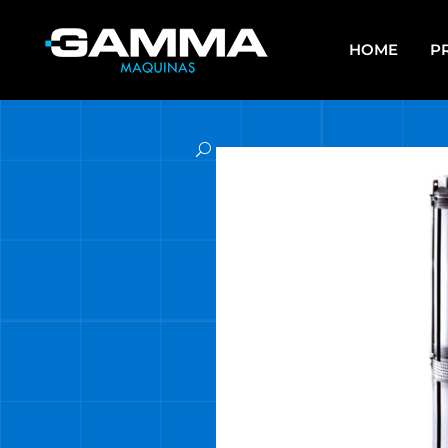
HOME
P
APAREJOS
EQU
SO
ARRANCADORES DE BATERÍAS Y
CARGADORES
ES
ASPIRADORAS
GR
CALEFACTORES
HE
CARROS MULTIUSO
HE
MUL
COMPRESORES
HE
ELECTROBOMBAS DE AGUA
HE