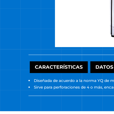
CARACTERÍSTICAS
DATOS
Diseñada de acuerdo a la norma YQ de m
Sirve para perforaciones de 4 o más, enc