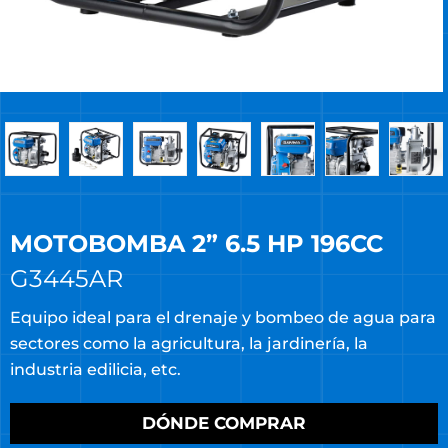
MOTOBOMBA 2” 6.5 HP 196CC
G3445AR
Equipo ideal para el drenaje y bombeo de agua para
sectores como la agricultura, la jardinería, la
industria edilicia, etc.
DÓNDE COMPRAR